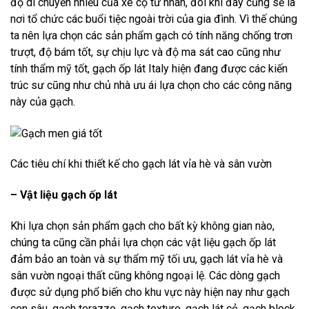
độ di chuyển nhiều của xe cộ tư nhân, đôi khi đây cũng sẽ là
nơi tổ chức các buổi tiệc ngoài trời của gia đình. Vì thế chúng
ta nên lựa chọn các sản phẩm gạch có tính năng chống trơn
trượt, độ bám tốt, sự chịu lực và độ ma sát cao cũng như
tính thẩm mỹ tốt, gạch ốp lát Italy hiện đang được các kiến
trúc sư cũng như chủ nhà ưu ái lựa chọn cho các công năng
này của gạch.
Các tiêu chí khi thiết kế cho gạch lát vỉa hè và sân vườn
– Vật liệu gạch ốp lát
Khi lựa chọn sản phẩm gạch cho bất kỳ không gian nào,
chúng ta cũng cần phải lựa chọn các vật liệu gạch ốp lát
đảm bảo an toàn và sự thẩm mỹ tối ưu, gạch lát vỉa hè và
sân vườn ngoại thất cũng không ngoại lệ. Các dòng gạch
được sử dụng phổ biến cho khu vực này hiện nay như gạch
con sâu, gạch terazzo, gạch texture, gạch lát cỏ, gạch block,