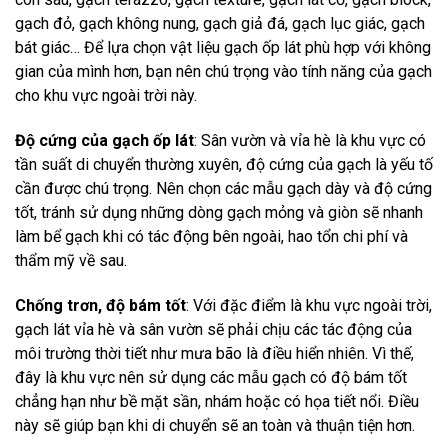
gạch đỏ, gạch không nung, gạch giả đá, gạch lục giác, gạch
bát giác… Để lựa chọn vật liệu gạch ốp lát phù hợp với không
gian của mình hơn, bạn nên chú trọng vào tính năng của gạch
cho khu vực ngoài trời này.
Độ cứng của gạch ốp lát
: Sân vườn và vỉa hè là khu vực có
tần suất di chuyển thường xuyên, độ cứng của gạch là yếu tố
cần được chú trọng. Nên chọn các mẫu gạch dày và độ cứng
tốt, tránh sử dụng những dòng gạch mỏng và giòn sẽ nhanh
làm bể gạch khi có tác động bên ngoài, hao tổn chi phí và
thẩm mỹ về sau.
Chống trơn, độ bám tốt
: Với đặc điểm là khu vực ngoài trời,
gạch lát vỉa hè và sân vườn sẽ phải chịu các tác động của
môi trường thời tiết như mưa bão là điều hiển nhiên. Vì thế,
đây là khu vực nên sử dụng các mẫu gạch có độ bám tốt
chẳng hạn như bề mặt sần, nhám hoặc có họa tiết nổi. Điều
này sẽ giúp bạn khi di chuyển sẽ an toàn và thuận tiện hơn.