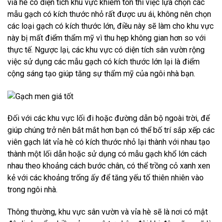
vỉa hè có diện tích khu vực khiêm tốn thì việc lựa chọn các
mẫu gạch có kích thước nhỏ rất được ưu ái, không nên chọn
các loại gạch có kích thước lớn, điều này sẽ làm cho khu vực
này bị mất điểm thẩm mỹ vì thu hẹp không gian hơn so với
thực tế. Ngược lại, các khu vực có diện tích sân vườn rộng
việc sử dụng các mẫu gạch có kích thước lớn lại là điểm
cộng sáng tạo giúp tăng sự thẩm mỹ của ngôi nhà bạn.
Đối với các khu vực lối đi hoặc đường dẫn bộ ngoài trời, để
giúp chúng trở nên bắt mắt hơn bạn có thể bố trí sắp xếp các
viên gạch lát vỉa hè có kích thước nhỏ lại thành với nhau tạo
thành một lối dẫn hoặc sử dụng có mẫu gạch khổ lớn cách
nhau theo khoảng cách bước chân, có thể trồng cỏ xanh xen
kẻ với các khoảng trống ấy để tăng yếu tố thiên nhiên vào
trong ngôi nhà.
Thông thường, khu vực sân vườn và vỉa hè sẽ là nơi có mật