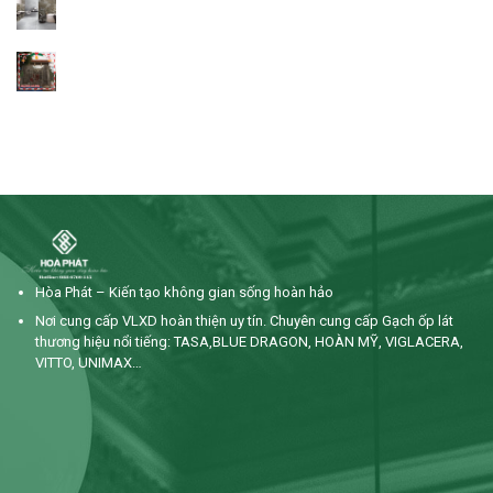
Công trình anh Bảy – Gần Trường ĐH Tiền Giang
Hòa Phát – Kiến tạo không gian sống hoàn hảo
Nơi cung cấp VLXD hoàn thiện uy tín. Chuyên cung cấp Gạch ốp lát
thương hiệu nổi tiếng: TASA,BLUE DRAGON, HOÀN MỸ, VIGLACERA,
VITTO, UNIMAX…