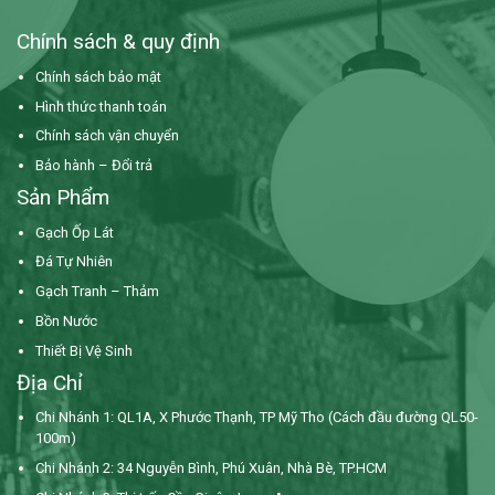
Chính sách & quy định
Chính sách bảo mật
Hình thức thanh toán
Chính sách vận chuyển
Bảo hành – Đổi trả
Sản Phẩm
Gạch Ốp Lát
Đá Tự Nhiên
Gạch Tranh – Thảm
Bồn Nước
Thiết Bị Vệ Sinh
Địa Chỉ
Chi Nhánh 1: QL1A, X Phước Thạnh, TP Mỹ Tho (Cách đầu đường QL50-
100m)
Chi Nhánh 2: 34 Nguyễn Bình,
Phú Xuân, Nhà Bè, TP.HCM