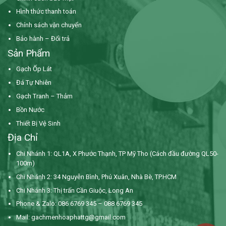
Hình thức thanh toán
Chính sách vận chuyển
Bảo hành – Đổi trả
Sản Phẩm
Gạch Ốp Lát
Đá Tự Nhiên
Gạch Tranh – Thảm
Bồn Nước
Thiết Bị Vệ Sinh
Địa Chỉ
Chi Nhánh 1: QL1A, X Phước Thạnh, TP Mỹ Tho (Cách đầu đường QL50-
100m)
Chi Nhánh 2: 34 Nguyễn Bình,
Phú Xuân, Nhà Bè, TP.HCM
Chi Nhánh 3: Thị trấn Cần Giuộc, Long An
Phone & Zalo: 086 6769 345 – 088 6769 345
Mail:
gachmenhoaphattg@gmail.com