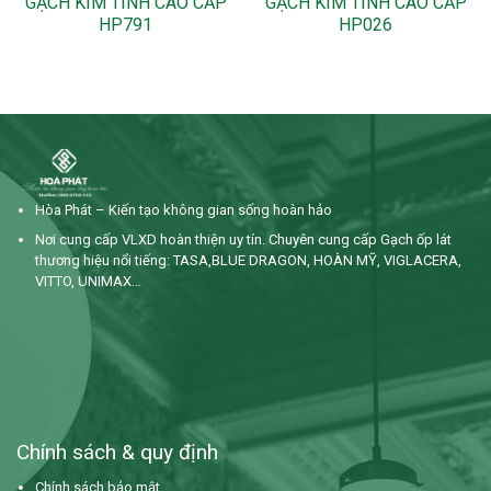
GẠCH KIM TINH CAO CẤP
GẠCH KIM TINH CAO CẤP
HP791
HP026
Hòa Phát – Kiến tạo không gian sống hoàn hảo
Nơi cung cấp VLXD hoàn thiện uy tín. Chuyên cung cấp Gạch ốp lát
thương hiệu nổi tiếng: TASA,BLUE DRAGON, HOÀN MỸ, VIGLACERA,
VITTO, UNIMAX…
Chính sách & quy định
Chính sách bảo mật