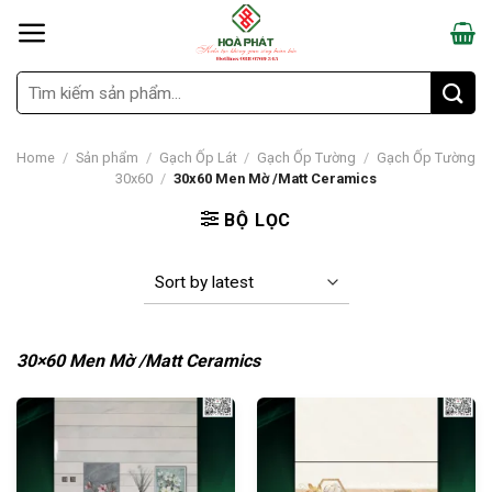
Skip
to
content
Search
for:
Home
/
Sản phẩm
/
Gạch Ốp Lát
/
Gạch Ốp Tường
/
Gạch Ốp Tường
30x60
/
30x60 Men Mờ /Matt Ceramics
BỘ LỌC
30×60 Men Mờ /Matt Ceramics