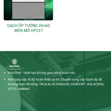
GẠCH ỐP TƯỜNG 30×60
MEN MỜ HP237
Hòa Phát – Kiến tạo không gian sống hoàn hảo
Nơi cung cấp VLXD hoàn thiện uy tín. Chuyên cung cấp Gạch ốp lát
thương hiệu nổi tiếng: TASA,BLUE DRAGON, HOÀN MỸ, VIGLACERA,
VITTO, UNIMAX…