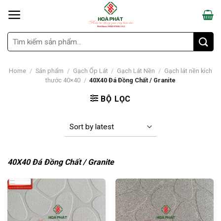
Skip
to
content
Search
for:
Home
/
Sản phẩm
/
Gạch Ốp Lát
/
Gạch Lát Nền
/
Gạch lát nền kích
thước 40×40
/
40X40 Đá Đồng Chất / Granite
BỘ LỌC
40X40 Đá Đồng Chất / Granite