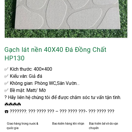
Gạch lát nền 40X40 Đá Đồng Chất
HP130
✅ Kích thước: 400×400
✅ Kiểu vân: Giả đá
✅ Không gian: Phòng WC,Sân Vườn…
✅ Bề mặt: Matt/ Mờ
? Hãy liên hệ chúng tôi để được chăm sóc tư vấn tận tình.
☘️☘️☘️☘️
☎️ ???????: ??? ???? ??? – ??? ???? ???- ??? ???? ???
Giao hàng trong nước &
Bao kiểm hàng khi nhận
Bảo hiểm bể vỡ do vận
quốc gia
chuyển