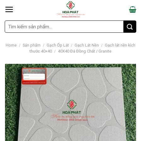
Skip
to
content
Search
for:
Home
/
Sản phẩm
/
Gạch Ốp Lát
/
Gạch Lát Nền
/
Gạch lát nền kích
thước 40×40
/
40X40 Đá Đồng Chất / Granite