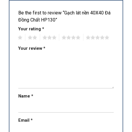
Be the first to review “Gạch lát nền 40X40 Đá
Đồng Chất HP130”
Your rating
*
1
2
3
4
5
Your review
*
Name
*
Email
*