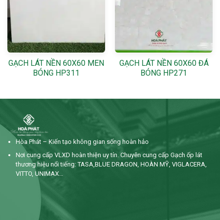
GẠCH LÁT NỀN 60X60 MEN
GẠCH LÁT NỀN 60X60 ĐÁ
BÓNG HP311
BÓNG HP271
Hòa Phát – Kiến tạo không gian sống hoàn hảo
Nơi cung cấp VLXD hoàn thiện uy tín. Chuyên cung cấp Gạch ốp lát
thương hiệu nổi tiếng: TASA,BLUE DRAGON, HOÀN MỸ, VIGLACERA,
VITTO, UNIMAX…