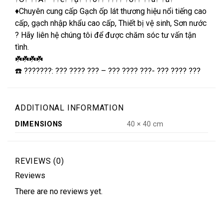
♦️Chuyên cung cấp Gạch ốp lát thương hiệu nổi tiếng cao
cấp, gạch nhập khẩu cao cấp, Thiết bị vệ sinh, Sơn nước
? Hãy liên hệ chúng tôi để được chăm sóc tư vấn tận
tình.
☘️☘️☘️☘️
☎️ ???????: ??? ???? ??? – ??? ???? ???- ??? ???? ???
ADDITIONAL INFORMATION
DIMENSIONS
40 × 40 cm
REVIEWS (0)
Reviews
There are no reviews yet.