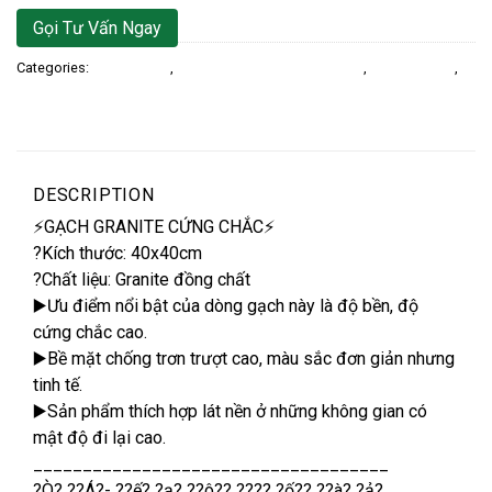
Gọi Tư Vấn Ngay
Categories:
Gạch Ốp Lát
,
40X40 Đá Đồng Chất / Granite
,
Gạch Lát Nền
,
Gạch lát nền kích thước 40×40
DESCRIPTION
⚡GẠCH GRANITE CỨNG CHẮC⚡
?Kích thước: 40x40cm
?Chất liệu: Granite đồng chất
▶️Ưu điểm nổi bật của dòng gạch này là độ bền, độ
cứng chắc cao.
▶️Bề mặt chống trơn trượt cao, màu sắc đơn giản nhưng
tinh tế.
▶️Sản phẩm thích hợp lát nền ở những không gian có
mật độ đi lại cao.
____________________________________
?Ò? ??Á?- ??ế? ?ạ? ??ô?? ???? ?ố?? ??à? ?ả?