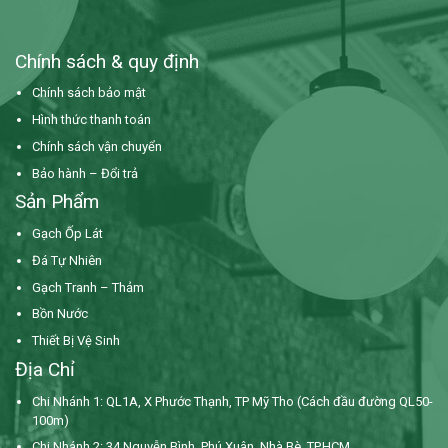
Chính sách & quy định
Chính sách bảo mật
Hình thức thanh toán
Chính sách vận chuyển
Bảo hành – Đổi trả
Sản Phẩm
Gạch Ốp Lát
Đá Tự Nhiên
Gạch Tranh – Thảm
Bồn Nước
Thiết Bị Vệ Sinh
Địa Chỉ
Chi Nhánh 1: QL1A, X Phước Thạnh, TP Mỹ Tho (Cách đầu đường QL50-
100m)
Chi Nhánh 2: 34 Nguyễn Bình,
Phú Xuân, Nhà Bè, TP.HCM