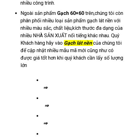
nhiều công trình.
Ngoài sản phẩm
Gạch 60×60
trên,chúng tôi còn
phân phối nhiều loại sản phẩm gạch lát nền
với
nhiều màu sắc, chất liệu,kích thước đa dạng của
nhiều NHÀ SẢN XUẤT nổi tiếng khác nhau. Quý
Khách hàng hãy vào
Gạch lát nền
của chúng tôi
để cập nhật nhiều mẫu mã mới cũng như có
được giá tốt hơn khi quý khách cần lấy số lượng
lớn
⇒ Gạch lát nền 80×80
⇒
Gạch lát nền 100×100
⇒
Gạch lát nền 60×60
⇒
Gạch lát nền 60×120
⇒
Gạch lát nền 50×50
⇒
Gạch vân gỗ
⇒
Gạch lát nền 40×40
⇒
Gạch