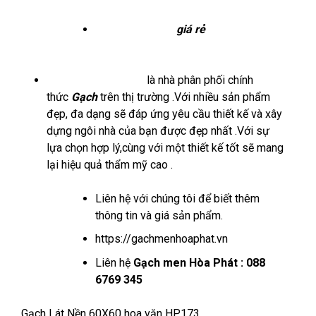
lát nền 30×30
⇒
Gạch lát nền
giá rẻ
⇒
Gạch
lát nền chọn lọc-đẹp
Gachmenhoaphat.vn
là nhà phân phối chính
thức
Gạch
trên thị trường .Với nhiều sản phẩm
đẹp, đa dạng sẽ đáp ứng yêu cầu thiết kế và xây
dựng ngôi nhà của bạn được đẹp nhất .Với sự
lựa chọn hợp lý,cùng với một thiết kế tốt sẽ mang
lại hiệu quả thẩm mỹ cao .
Liên hệ với chúng tôi để biết thêm
thông tin và giá sản phẩm.
https://gachmenhoaphat.vn
Liên hệ
Gạch men Hòa Phát : 088
6769 345
Gạch Lát Nền 60X60 hoa văn HP173