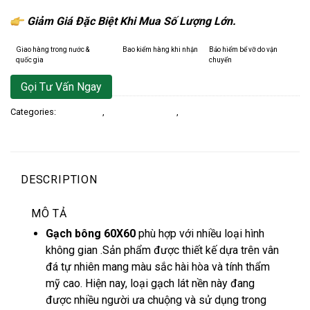
Giảm Giá Đặc Biệt Khi Mua Số Lượng Lớn.
Giao hàng trong nước &
Bao kiểm hàng khi nhận
Bảo hiểm bể vỡ do vận
quốc gia
chuyển
Gọi Tư Vấn Ngay
Categories:
Gạch Bông
,
Gạch Bông 60x60
,
Gạch Ốp Lát
DESCRIPTION
MÔ TẢ
Gạch bông 60X60
phù hợp với nhiều loại hình
không gian .Sản phẩm được thiết kế dựa trên vân
đá tự nhiên mang màu sắc hài hòa và tính thẩm
mỹ cao. Hiện nay, loại gạch lát nền này đang
được nhiều người ưa chuộng và sử dụng trong