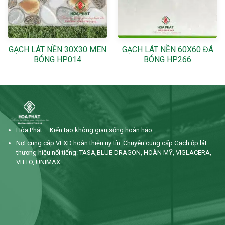
GẠCH LÁT NỀN 30X30 MEN
GẠCH LÁT NỀN 60X60 ĐÁ
BÓNG HP014
BÓNG HP266
Hòa Phát – Kiến tạo không gian sống hoàn hảo
Nơi cung cấp VLXD hoàn thiện uy tín. Chuyên cung cấp Gạch ốp lát
thương hiệu nổi tiếng: TASA,BLUE DRAGON, HOÀN MỸ, VIGLACERA,
VITTO, UNIMAX…