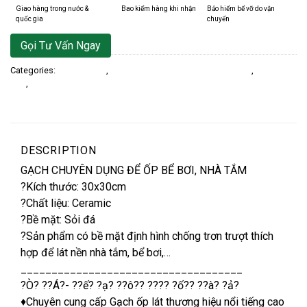
Giao hàng trong nước &
Bao kiểm hàng khi nhận
Bảo hiểm bể vỡ do vận
quốc gia
chuyển
Gọi Tư Vấn Ngay
Categories:
Gạch Ốp Lát
,
30X30 Men Bóng / Glossy Ceramics
,
Gạch Lát
Nền
,
Gạch Lát Nền Kích Thước 30x30
DESCRIPTION
GẠCH CHUYÊN DỤNG ĐỂ ỐP BỂ BƠI, NHÀ TẮM
?Kích thước: 30x30cm
?Chất liệu: Ceramic
?Bề mặt: Sỏi đá
?Sản phẩm có bề mặt định hình chống trơn trượt thích
hợp để lát nền nhà tắm, bể bơi,…
____________________________________
?Ò? ??Á?- ??ế? ?ạ? ??ô?? ???? ?ố?? ??à? ?ả?
♦️Chuyên cung cấp Gạch ốp lát thương hiệu nổi tiếng cao