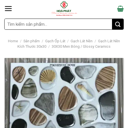
Skip
to
content
Search
for:
Home
/
Sản phẩm
/
Gạch Ốp Lát
/
Gạch Lát Nền
/
Gạch Lát Nền
Kích Thước 30x30
/
30X30 Men Bóng / Glossy Ceramics