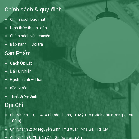
Chính sách & quy định
Chính sách bảo mật
Hình thức thanh toán
Chính sách vận chuyển
Bảo hành – Đổi trả
Sản Phẩm
Gạch Ốp Lát
Đá Tự Nhiên
Gạch Tranh – Thảm
Bồn Nước
Thiết Bị Vệ Sinh
Địa Chỉ
Chi Nhánh 1: QL1A, X Phước Thạnh, TP Mỹ Tho (Cách đầu đường QL50-
100m)
Chi Nhánh 2: 34 Nguyễn Bình,
Phú Xuân, Nhà Bè, TP.HCM
Chi Nhánh 3: Thị trấn Cần Giuộc, Long An