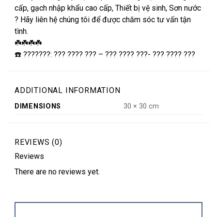
cấp, gạch nhập khẩu cao cấp, Thiết bị vệ sinh, Sơn nước
? Hãy liên hệ chúng tôi để được chăm sóc tư vấn tận
tình.
☘️☘️☘️☘️
☎️ ???????: ??? ???? ??? – ??? ???? ???- ??? ???? ???
ADDITIONAL INFORMATION
DIMENSIONS
30 × 30 cm
REVIEWS (0)
Reviews
There are no reviews yet.