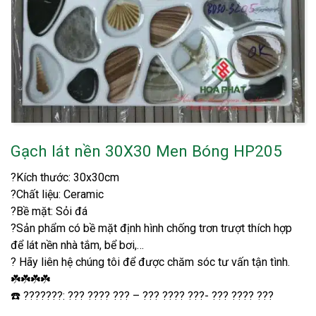
Gạch lát nền 30X30 Men Bóng HP205
?Kích thước: 30x30cm
?Chất liệu: Ceramic
?Bề mặt: Sỏi đá
?Sản phẩm có bề mặt định hình chống trơn trượt thích hợp
để lát nền nhà tắm, bể bơi,…
? Hãy liên hệ chúng tôi để được chăm sóc tư vấn tận tình.
☘️☘️☘️☘️
☎️ ???????: ??? ???? ??? – ??? ???? ???- ??? ???? ???