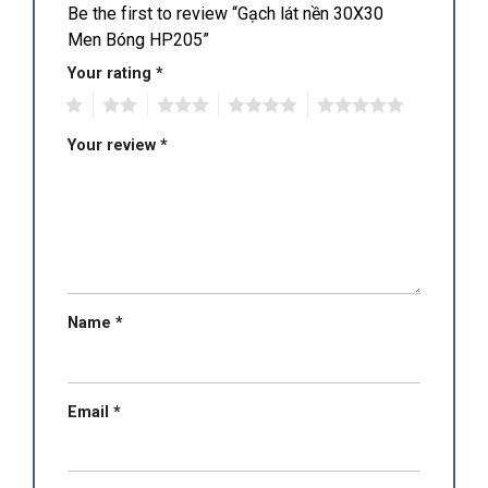
Be the first to review “Gạch lát nền 30X30
Men Bóng HP205”
Your rating
*
1
2
3
4
5
Your review
*
Name
*
Email
*