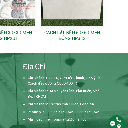
+
NỀN 30X30 MEN
GẠCH LÁT NỀN 60X60 MEN
G HP201
BÓNG HP312
Địa Chỉ
Chi Nhánh 1: QL1A, X Phước Thạnh, TP Mỹ Tho
(Cách đầu đường QL50-100m)
Chi Nhánh 2: 34 Nguyễn Bình,
Phú Xuân, Nhà
m
Bè, TP.HCM
Chi Nhánh 3: Thị trấn Cần Giuộc, Long An
Phone & Zalo: 086 6769 345 – 088 6769 345
Mail:
gachmenhoaphattg@gmail.com