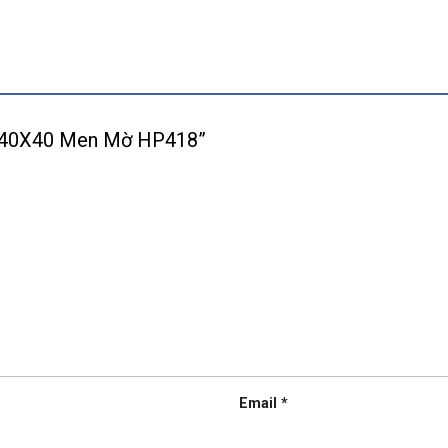
nền 40X40 Men Mờ HP418”
Email
*