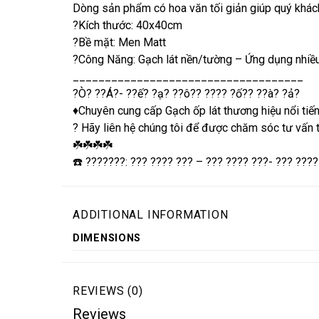
Dòng sản phẩm có hoa văn tối giản giúp quý khác
?Kích thước: 40x40cm
?Bề mặt: Men Matt
?Công Năng: Gạch lát nền/tường – Ứng dụng nhiều 
____________________________________
?Ò? ??Á?- ??ế? ?ạ? ??ô?? ???? ?ố?? ??à? ?ả?
♦️Chuyên cung cấp Gạch ốp lát thương hiệu nổi tiế
? Hãy liên hệ chúng tôi để được chăm sóc tư vấn t
☘️☘️☘️☘️
☎️ ???????: ??? ???? ??? – ??? ???? ???- ??? ????
ADDITIONAL INFORMATION
DIMENSIONS
REVIEWS (0)
Reviews