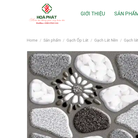
Skip
to
GIỚI THIỆU
SẢN PHẨ
content
Home
/
Sản phẩm
/
Gạch Ốp Lát
/
Gạch Lát Nền
/
Gạch lá