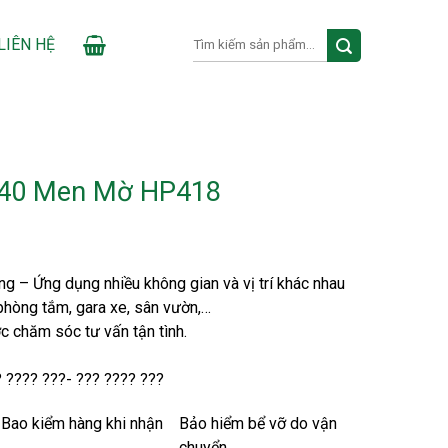
Search
LIÊN HỆ
for:
X40 Men Mờ HP418
g – Ứng dụng nhiều không gian và vị trí khác nhau
phòng tắm, gara xe, sân vườn,…
c chăm sóc tư vấn tận tình.
? ???? ???- ??? ???? ???
Bao kiểm hàng khi nhận
Bảo hiểm bể vỡ do vận
chuyển