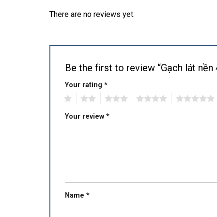
There are no reviews yet.
Be the first to review “Gạch lát 
Your rating
*
1
2
3
4
5
Your review
*
Name
*