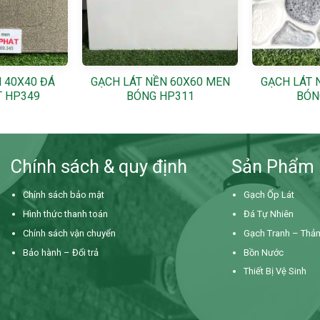
+
+
 40X40 ĐÁ
GẠCH LÁT NỀN 60X60 MEN
GẠCH LÁT 
 HP349
BÓNG HP311
BÓN
Chính sách & quy định
Sản Phẩm
Chính sách bảo mật
Gạch Ốp Lát
Hình thức thanh toán
Đá Tự Nhiên
Chính sách vận chuyển
Gạch Tranh – Thả
Bảo hành – Đổi trả
Bồn Nước
Thiết Bị Vệ Sinh