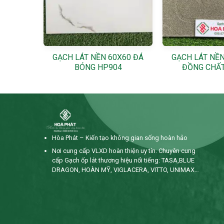
X60 MEN
+
+
1
GẠCH LÁT NỀN 60X60 ĐÁ
GẠCH LÁT NỀN
BÓNG HP904
ĐỒNG CHẤT
Hòa Phát – Kiến tạo không gian sống hoàn hảo
Nơi cung cấp VLXD hoàn thiện uy tín. Chuyên cung
cấp Gạch ốp lát thương hiệu nổi tiếng: TASA,BLUE
DRAGON, HOÀN MỸ, VIGLACERA, VITTO, UNIMAX…