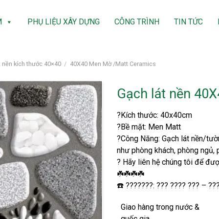
M
PHỤ LIỆU XÂY DỰNG
CÔNG TRÌNH
TIN TỨC
t nền kích thước 40×40
/
40X40 Men Mờ /Matt Ceramics
Gạch lát nền 40
?Kích thước: 40x40cm
?Bề mặt: Men Matt
?Công Năng: Gạch lát nền/tườn
như phòng khách, phòng ngủ, 
? Hãy liên hệ chúng tôi để đượ
☘️☘️☘️☘️
☎️ ???????: ??? ???? ??? – ??
Giao hàng trong nước &
quốc gia