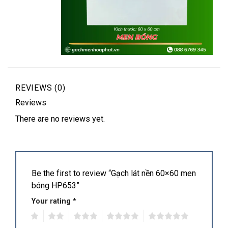
REVIEWS (0)
Reviews
There are no reviews yet.
Be the first to review “Gạch lát nền 60×60 men
bóng HP653”
Your rating
*
1
2
3
4
5