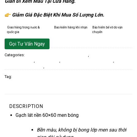
Gian Đi Xem Mẫu Tại Cửa Hàng.
Giảm Giá Đặc Biệt Khi Mua Số Lượng Lớn.
Giao hàng trong nước &
Bao kiểm hàng khi nhận
Bảo hiểm bể vỡ do vận
quốc gia
chuyển
Gọi Tư Vấn Ngay
Categories:
60x60 Men Bóng / Glossy Ceramics
,
80X80 Đá Bóng Kính /
Glossy Porcelain
,
Gạch Lát Nền
,
Gạch lát nền kích thước 60x60
,
Gạch Lát
Nền Kích Thước 80x80
,
Gạch Ốp Lát
Tag:
Gạch lát nền 60x60 men bóng
DESCRIPTION
Gạch lát nền 60×60 men bóng
Bền màu, không bị bong lớp men sau thời