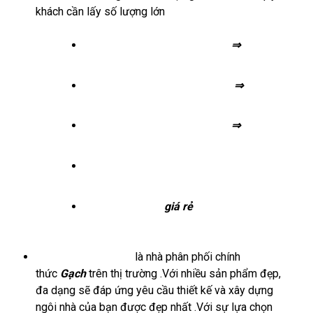
khách cần lấy số lượng lớn
⇒ Gạch lát nền 80×80
⇒
Gạch lát
nền 100×100
⇒
Gạch lát nền 60×60
⇒
Gạch lát
nền 60×120
⇒
Gạch lát nền 50×50
⇒
Gạch
vân gỗ
⇒
Gạch lát nền 40×40
⇒
Gạch lát
nền 30×30
⇒
Gạch lát nền
giá rẻ
⇒
Gạch lát
nền chọn lọc-đẹp
Gachmenhoaphat.vn
là nhà phân phối chính
thức
Gạch
trên thị trường .Với nhiều sản phẩm đẹp,
đa dạng sẽ đáp ứng yêu cầu thiết kế và xây dựng
ngôi nhà của bạn được đẹp nhất .Với sự lựa chọn