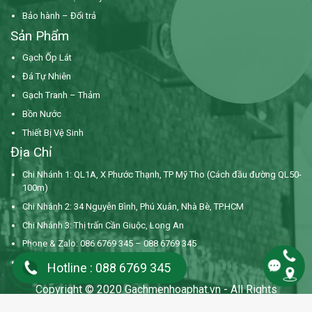
Bảo hành – Đổi trả
Sản Phẩm
Gạch Ốp Lát
Đá Tự Nhiên
Gạch Tranh – Thảm
Bồn Nước
Thiết Bị Vệ Sinh
Địa Chỉ
Chi Nhánh 1: QL1A, X Phước Thạnh, TP Mỹ Tho (Cách đầu đường QL50-
100m)
Chi Nhánh 2: 34 Nguyễn Bình,
Phú Xuân, Nhà Bè, TP.HCM
Chi Nhánh 3: Thị trấn Cần Giuộc, Long An
Phone & Zalo: 086 6769 345 – 088 6769 345
Mail:
gachmenhoaphattg@gmail.com
Hotline : 088 6769 345
Copyright © 2020 Gachmenhoaphat.vn - All Rights
Reserved.