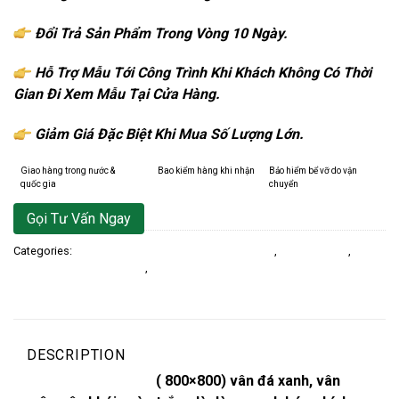
Đổi Trả Sản Phẩm Trong Vòng 10 Ngày.
Hỗ Trợ Mẫu Tới Công Trình Khi Khách Không Có Thời
Gian Đi Xem Mẫu Tại Cửa Hàng.
Giảm Giá Đặc Biệt Khi Mua Số Lượng Lớn.
Giao hàng trong nước &
Bao kiểm hàng khi nhận
Bảo hiểm bể vỡ do vận
quốc gia
chuyển
Gọi Tư Vấn Ngay
Categories:
80X80 Đá Bóng Kính / Glossy Porcelain
,
Gạch Lát Nền
,
Gạch
Lát Nền Kích Thước 80x80
,
Gạch Ốp Lát
DESCRIPTION
Gạch lát nền 80×80
( 800×800) vân đá xanh, vân