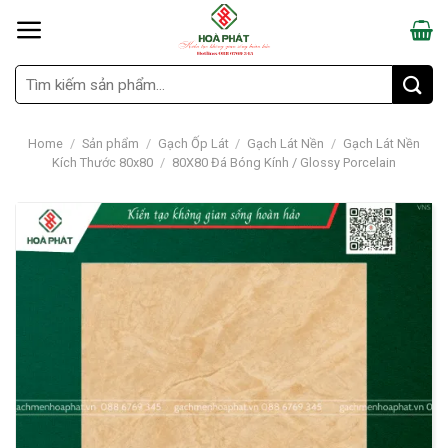
Skip
to
content
Search
for:
Home
/
Sản phẩm
/
Gạch Ốp Lát
/
Gạch Lát Nền
/
Gạch Lát Nền
Kích Thước 80x80
/
80X80 Đá Bóng Kính / Glossy Porcelain