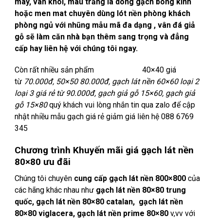
mây, vân khói, màu trắng là dòng gạch bóng kính
hoặc men mat chuyên dùng lót nền phòng khách
phòng ngủ với nhũng mẫu mã đa dạng , vân đá giả
gỗ sẽ làm căn nhà bạn thêm sang trọng và đẳng
cấp hay liên hệ với chúng tôi ngay.
Còn rất nhiều sản phẩm
gạch lát nền
40×40 giá
từ
70.000đ, 50×50 80.000đ, gạch lát nền 60×60 loại 2
loại 3 giá rẻ từ 90.000đ, gạch giả gỗ 15×60, gạch giả
gỗ 15×80
quý khách vui lòng nhắn tin qua zalo để cập
nhật nhiều mẫu gạch giá rẻ giảm giá liên hệ 088 6769
345
Chương trình Khuyến mãi giá gạch lát nền
80×80 ưu đãi
Chúng tôi chuyên
cung cấp gạch lát nền 800×800
của
các hãng khác nhau như
gạch lát nền 80×80 trung
quốc, gạch lát nền 80×80 catalan, gạch lát nền
80×80 viglacera, gạch lát nền prime 80×80
v,vv với