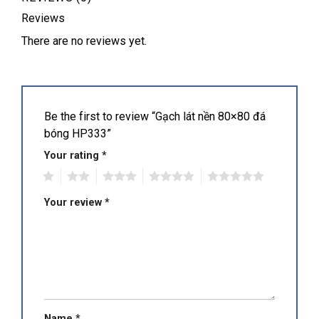
Reviews
There are no reviews yet.
Be the first to review “Gạch lát nền 80×80 đá
bóng HP333”
Your rating
*
1
2
3
4
5
Your review
*
Name
*