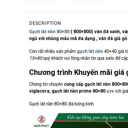
DESCRIPTION
Gạch lát nền 80×80
( 800×800) vân đá xanh, v
ngủ với nhũng mẫu mã đa dạng , vân đá giả gỗ 
Còn rất nhiều sản phẩm
gạch lát nền
40×40 giá t
15×80
quý khách vui lòng nhắn tin qua zalo để cậ
Chương trình Khuyến mãi giá 
Chúng tôi chuyên
cung cấp gạch lát nền 800×80
viglacera, gạch lát nền prime 80×80
v,vv với gi
Gạch lát nền 80×80 đá bóng kính