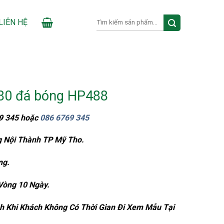
Search
LIÊN HỆ
for:
×80 đá bóng HP488
69 345 hoặc
086 6769 345
g Nội Thành TP Mỹ Tho.
ng.
Vòng 10 Ngày.
h Khi Khách Không Có Thời Gian Đi Xem Mẫu Tại