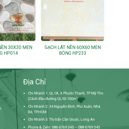
+
NỀN 30X30 MEN
GẠCH LÁT NỀN 60X60 MEN
G HP014
BÓNG HP233
Địa Chỉ
Chi Nhánh 1: QL1A, X Phước Thạnh, TP Mỹ Tho
(Cách đầu đường QL50-100m)
Chi Nhánh 2: 34 Nguyễn Bình,
Phú Xuân, Nhà
m
Bè, TP.HCM
Chi Nhánh 3: Thị trấn Cần Giuộc, Long An
Phone & Zalo: 086 6769 345 – 088 6769 345