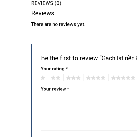
REVIEWS (0)
Reviews
There are no reviews yet.
Be the first to review “Gạch lát n
Your rating
*
1
2
3
4
5
Your review
*