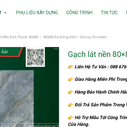
M
PHỤ LIỆU XÂY DỰNG
CÔNG TRÌNH
TIN TỨC
t Nền Kích Thước 80x80
/
80X80 Đá Bóng Kính / Glossy Porcelain
Gạch lát nền 80
Liên Hệ Tư Vấn : 088 67
Giao Hàng Miễn Phí Tron
Hàng Bảo Hành Chính Hã
Đổi Trả Sản Phẩm Trong 
Hỗ Trợ Mẫu Tới Công Trìn
Cửa Hàng.