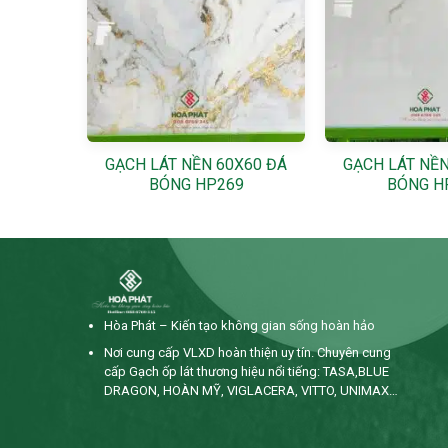
X60 ĐÁ
+
+
6
GẠCH LÁT NỀN 60X60 ĐÁ
GẠCH LÁT NỀN
BÓNG HP269
BÓNG H
Hòa Phát – Kiến tạo không gian sống hoàn hảo
Nơi cung cấp VLXD hoàn thiện uy tín. Chuyên cung
cấp Gạch ốp lát thương hiệu nổi tiếng: TASA,BLUE
DRAGON, HOÀN MỸ, VIGLACERA, VITTO, UNIMAX…