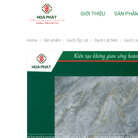
Skip
to
GIỚI THIỆU
SẢN PHẨ
content
Home
/
Sản phẩm
/
Gạch Ốp Lát
/
Gạch Lát Nền
/
Gạch Lá