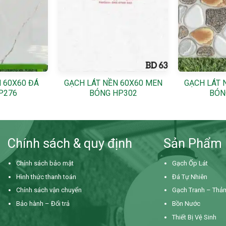
+
+
 60X60 ĐÁ
GẠCH LÁT NỀN 60X60 MEN
GẠCH LÁT 
P276
BÓNG HP302
BÓN
Chính sách & quy định
Sản Phẩm
Chính sách bảo mật
Gạch Ốp Lát
Hình thức thanh toán
Đá Tự Nhiên
Chính sách vận chuyển
Gạch Tranh – Thả
Bảo hành – Đổi trả
Bồn Nước
Thiết Bị Vệ Sinh