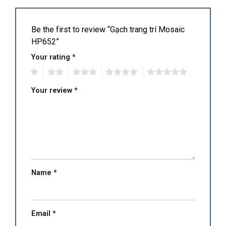
Be the first to review “Gạch trang trí Mosaic
HP652”
Your rating
*
1
2
3
4
5
Your review
*
Name
*
Email
*