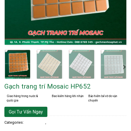
Gạch trang trí Mosaic HP652
Giao hàng trong nước &
Bao kiểm hàng khi nhận
Bảo hiểm bể vỡ do vận
quốc gia
chuyển
Gọi Tư Vấn Ngay
Categories:
Gạch Ốp Lát
,
Gạch Trang Trí