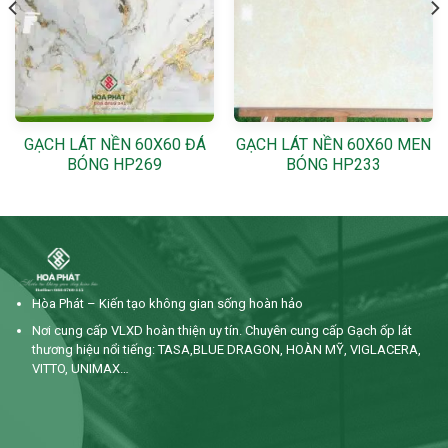
GẠCH LÁT NỀN 60X60 ĐÁ
GẠCH LÁT NỀN 60X60 MEN
BÓNG HP269
BÓNG HP233
Hòa Phát – Kiến tạo không gian sống hoàn hảo
Nơi cung cấp VLXD hoàn thiện uy tín. Chuyên cung cấp Gạch ốp lát
thương hiệu nổi tiếng: TASA,BLUE DRAGON, HOÀN MỸ, VIGLACERA,
VITTO, UNIMAX…