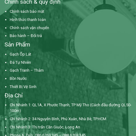
Chính sách & quy định
Chính sách bảo mật
Hình thức thanh toán
Chính sách vận chuyển
Bảo hành – Đổi trả
Sản Phẩm
Gạch Ốp Lát
Đá Tự Nhiên
Gạch Tranh – Thảm
Bồn Nước
Thiết Bị Vệ Sinh
Địa Chỉ
Chi Nhánh 1: QL1A, X Phước Thạnh, TP Mỹ Tho (Cách đầu đường QL50-
100m)
Chi Nhánh 2: 34 Nguyễn Bình,
Phú Xuân, Nhà Bè, TP.HCM
Chi Nhánh 3: Thị trấn Cần Giuộc, Long An
Phone & Zalo: 086 6769 345 – 088 6769 345