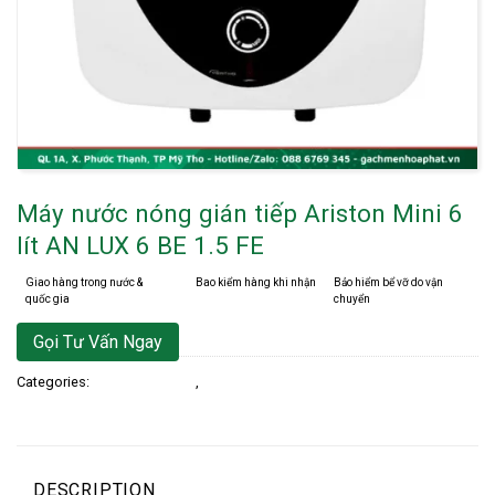
Máy nước nóng gián tiếp Ariston Mini 6
lít AN LUX 6 BE 1.5 FE
Giao hàng trong nước &
Bao kiểm hàng khi nhận
Bảo hiểm bể vỡ do vận
quốc gia
chuyển
Gọi Tư Vấn Ngay
Categories:
Máy Nước Nóng
,
Máy Nước Nóng Gián Tiếp
DESCRIPTION