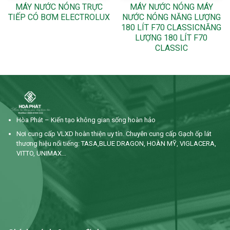
MÁY NƯỚC NÓNG TRỰC
MÁY NƯỚC NÓNG MÁY
TIẾP CÓ BƠM ELECTROLUX
NƯỚC NÓNG NĂNG LƯỢNG
180 LÍT F70 CLASSICNĂNG
LƯỢNG 180 LÍT F70
CLASSIC
Hòa Phát – Kiến tạo không gian sống hoàn hảo
Nơi cung cấp VLXD hoàn thiện uy tín. Chuyên cung cấp Gạch ốp lát
thương hiệu nổi tiếng: TASA,BLUE DRAGON, HOÀN MỸ, VIGLACERA,
VITTO, UNIMAX…