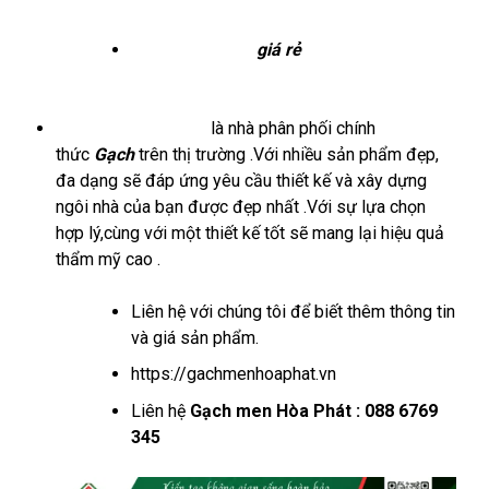
nền 30×30
⇒
Gạch lát nền
giá rẻ
⇒
Gạch lát
nền chọn lọc-đẹp
Gachmenhoaphat.vn
là nhà phân phối chính
thức
Gạch
trên thị trường .Với nhiều sản phẩm đẹp,
đa dạng sẽ đáp ứng yêu cầu thiết kế và xây dựng
ngôi nhà của bạn được đẹp nhất .Với sự lựa chọn
hợp lý,cùng với một thiết kế tốt sẽ mang lại hiệu quả
thẩm mỹ cao .
Liên hệ với chúng tôi để biết thêm thông tin
và giá sản phẩm.
https://gachmenhoaphat.vn
Liên hệ
Gạch men Hòa Phát : 088 6769
345