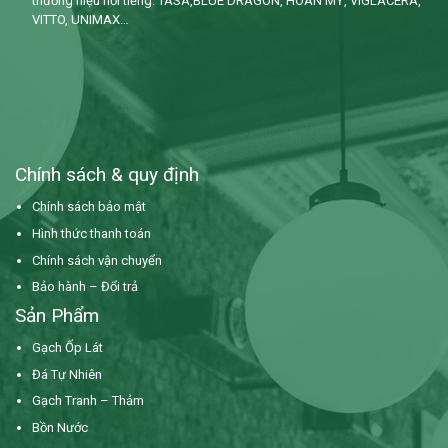
thương hiệu nổi tiếng: TASA,BLUE DRAGON, HOÀN MỸ, VIGLACERA,
VITTO, UNIMAX…
Chính sách & quy định
Chính sách bảo mật
Hình thức thanh toán
Chính sách vận chuyển
Bảo hành – Đổi trả
Sản Phẩm
Gạch Ốp Lát
Đá Tự Nhiên
Gạch Tranh – Thảm
Bồn Nước