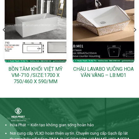
BỒN TẮM KHỐI VIỆT MỸ
CHẬU LAVABO VUÔNG HOA
VM-710 /SIZE:1700 X
VĂN VÀNG – LB:M01
750/460 X 590/MM
Hòa Phát – Kiến tạo không gian sống hoàn hảo
Nơi cung cấp VLXD hoàn thiện uy tín. Chuyên cung cấp Gạch ốp lát