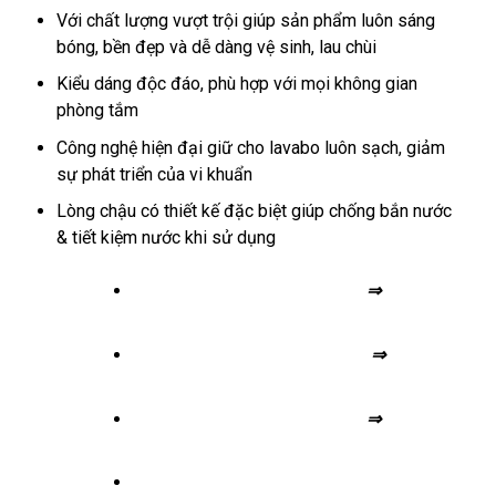
Với chất lượng vượt trội giúp sản phẩm luôn sáng
bóng, bền đẹp và dễ dàng vệ sinh, lau chùi
Kiểu dáng độc đáo, phù hợp với mọi không gian
phòng tắm
Công nghệ hiện đại giữ cho lavabo luôn sạch, giảm
sự phát triển của vi khuẩn
Lòng chậu có thiết kế đặc biệt giúp chống bắn nước
& tiết kiệm nước khi sử dụng
⇒ Gạch lát nền 80×80
⇒
Gạch lát
nền 100×100
⇒
Gạch lát nền 60×60
⇒
Gạch lát
nền 60×120
⇒
Gạch lát nền 50×50
⇒
Gạch
vân gỗ
⇒
Gạch lát nền 40×40
⇒
Gạch lát