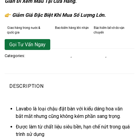
Gian Đi Xem Mẫu Tại Cửa Hàng.
Giảm Giá Đặc Biệt Khi Mua Số Lượng Lớn.
Giao hàng trong nước &
Bao kiểm hàng khi nhận
Bảo hiểm bể vỡ do vận
quốc gia
chuyển
Gọi Tư Vấn Ngay
Categories:
Chậu Lavabo Treo Tường
,
Chậu Rửa LAVABO
,
Thiết Bị Vệ Sinh
DESCRIPTION
CHẬU RỮA LAVABO
Lavabo là loại chậu đặt bàn với kiểu dáng hoa văn
bắt mắt nhưng cũng không kém phần sang trọng.
Được làm từ chất liệu siêu bền, hạn chế nứt trong quá
trình sử dụng